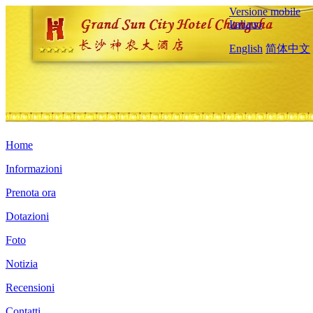
Versione mobile
Italiano
English
简体中文
Home
Informazioni
Prenota ora
Dotazioni
Foto
Notizia
Recensioni
Contatti