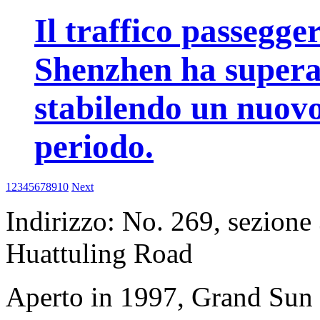
Il traffico passegge
Shenzhen ha superat
stabilendo un nuovo
periodo.
1
2
3
4
5
6
7
8
9
10
Next
Indirizzo: No. 269, sezion
Huattuling Road
Aperto in 1997, Grand Sun