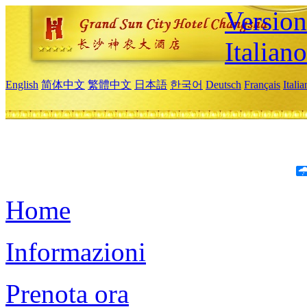
Version
Italiano
English
简体中文
繁體中文
日本語
한국어
Deutsch
Français
Itali
Home
Informazioni
Prenota ora