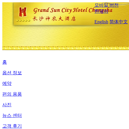
모바일 버전
한국어
English
简体中文
홈
옵션 정보
예약
편의 용품
사진
뉴스 센터
고객 후기