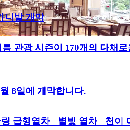
 카니발 개막
름 관광 시즌이 170개의 다채로
7월 8일에 개막합니다.
링 급행열차 - 별빛 열차 - 천이