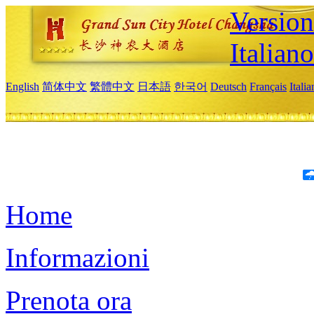
Version
Italiano
English
简体中文
繁體中文
日本語
한국어
Deutsch
Français
Itali
Home
Informazioni
Prenota ora