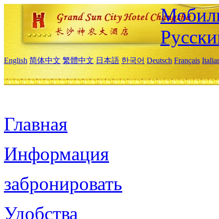
Мобиль
Русски
English
简体中文
繁體中文
日本語
한국어
Deutsch
Français
Itali
Главная
Информация
забронировать
Удобства