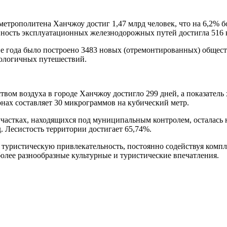
метрополитена Ханчжоу достиг 1,47 млрд человек, что на 6,2% 
нность эксплуатационных железнодорожных путей достигла 516 
ие года было построено 3483 новых (отремонтированных) общес
кологичных путешествий.
ством воздуха в городе Ханчжоу достигло 299 дней, а показатель
онах составляет 30 микрограммов на кубический метр.
на участках, находящихся под муниципальным контролем, осталас
 Лесистость территории достигает 65,74%.
туристическую привлекательность, постоянно содействуя компл
более разнообразные культурные и туристические впечатления.