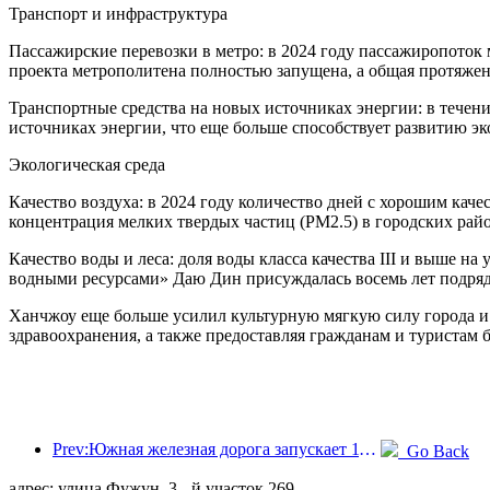
Транспорт и инфраструктура
Пассажирские перевозки в метро: в 2024 году пассажиропоток 
проекта метрополитена полностью запущена, а общая протяже
Транспортные средства на новых источниках энергии: в течен
источниках энергии, что еще больше способствует развитию э
Экологическая среда
Качество воздуха: в 2024 году количество дней с хорошим каче
концентрация мелких твердых частиц (PM2.5) в городских рай
Качество воды и леса: доля воды класса качества III и выше 
водными ресурсами» Даю Дин присуждалась восемь лет подряд.
Ханчжоу еще больше усилил культурную мягкую силу города и 
здравоохранения, а также предоставляя гражданам и туристам 
Prev:Южная железная дорога запускает 11 новых видов билетов для содействия комплексному развитию транспорта и туризма в провинциях Фуцзянь и Цзянси
Go Back
адрес: улица Фужун, 3 - й участок 269