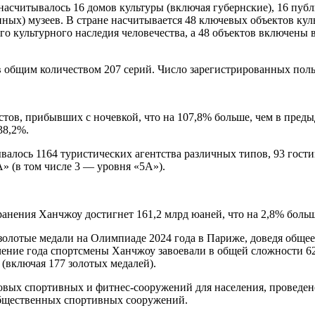
насчитывалось 16 домов культуры (включая губернские), 16 пуб
ых) музеев. В стране насчитывается 48 ключевых объектов куль
о культурного наследия человечества, а 48 объектов включены
ов общим количеством 207 серий. Число зарегистрированных поль
стов, прибывших с ночевкой, что на 107,8% больше, чем в пред
38,2%.
валось 1164 туристических агентства различных типов, 93 гости
А» (в том числе 3 — уровня «5А»).
хранения Ханчжоу достигнет 161,2 млрд юаней, что на 2,8% бол
олотые медали на Олимпиаде 2024 года в Париже, доведя общее
чение года спортсмены Ханчжоу завоевали в общей сложности 6
(включая 177 золотых медалей).
новых спортивных и фитнес-сооружений для населения, проведе
общественных спортивных сооружений.