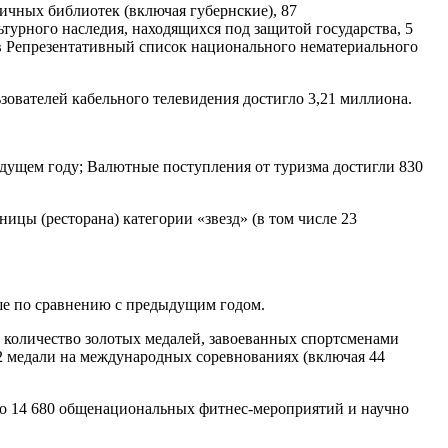
личных библиотек (включая губернские), 87
турного наследия, находящихся под защитой государства, 5
 в Репрезентативный список национального нематериального
зователей кабельного телевидения достигло 3,21 миллиона.
ыдущем году; Валютные поступления от туризма достигли 830
ницы (ресторана) категории «звезд» (в том числе 23
ьше по сравнению с предыдущим годом.
 количество золотых медалей, завоеванных спортсменами
2 медали на международных соревнованиях (включая 44
но 14 680 общенациональных фитнес-мероприятий и научно