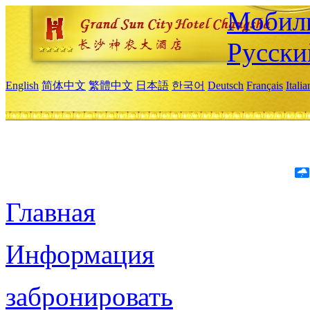
Мобиль
Русски
English
简体中文
繁體中文
日本語
한국어
Deutsch
Français
Itali
Главная
Информация
забронировать