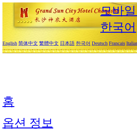
모바일
한국어
English
简体中文
繁體中文
日本語
한국어
Deutsch
Français
Itali
홈
옵션 정보