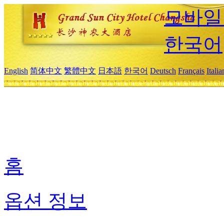
모바일
한국어
English
简体中文
繁體中文
日本語
한국어
Deutsch
Français
Itali
홈
옵션 정보