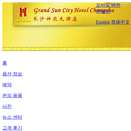
모바일 버전
한국어
English
简体中文
홈
옵션 정보
예약
편의 용품
사진
뉴스 센터
고객 후기