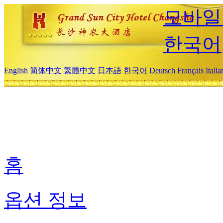
모바일
한국어
English
简体中文
繁體中文
日本語
한국어
Deutsch
Français
Itali
홈
옵션 정보