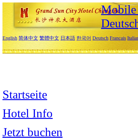
Mobile 
Deutsc
English
简体中文
繁體中文
日本語
한국어
Deutsch
Français
Itali
Startseite
Hotel Info
Jetzt buchen