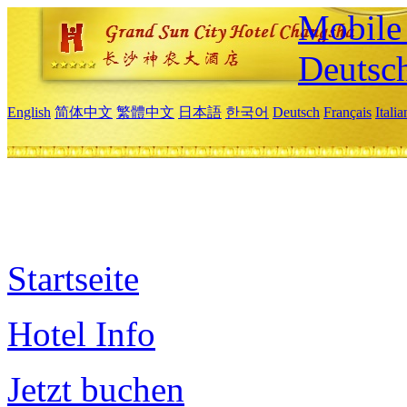
Mobile 
Deutsc
English
简体中文
繁體中文
日本語
한국어
Deutsch
Français
Itali
Startseite
Hotel Info
Jetzt buchen