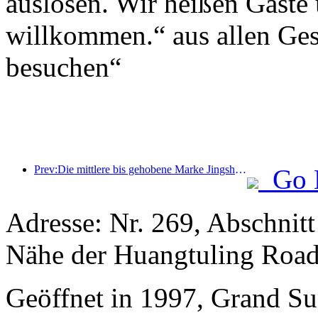
auslösen. Wir heißen Gäste
willkommen.“ aus allen Gese
besuchen“
Prev:Die mittlere bis gehobene Marke Jingsheng Hotel sticht offiziell in See und eröffnet ein neues Modell der Integration von E-Sport, Kultur und Tourismus
Go 
Adresse: Nr. 269, Abschnit
Nähe der Huangtuling Roa
Geöffnet in 1997, Grand Su