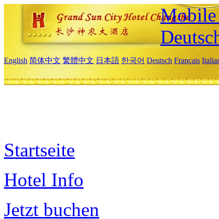
Mobile 
Deutsc
English
简体中文
繁體中文
日本語
한국어
Deutsch
Français
Itali
Startseite
Hotel Info
Jetzt buchen